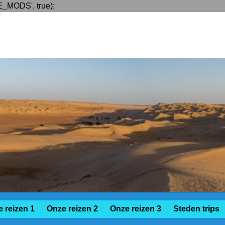
_MODS', true);
 reizen 1
Onze reizen 2
Onze reizen 3
Steden trips