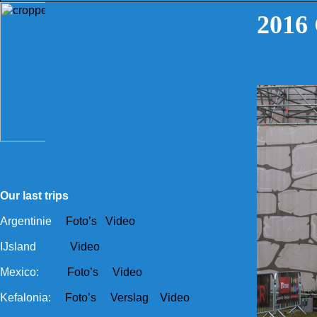
2016 
Our last trips
Argentinie
Foto’s
Video
IJsland
Video
Mexico:
Foto’s
Video
Kefalonia:
Foto’s
Verslag
Video