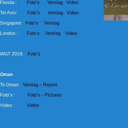
Florida :
Foto’s
Verslag
Video
Tel Aviv:
Foto’s
Verslag
Video
Singapore:
Foto’s
Verslag
London :
Foto’s
Verslag
Video
WGT 2019:
Foto’s
Oman
To Oman:
Verslag – Report
Foto’s :
Foto’s – Pictures
Video :
Video