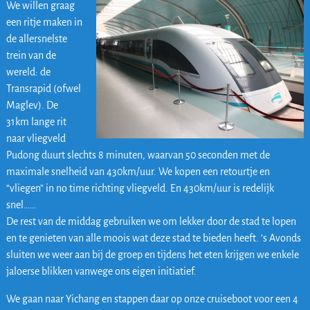
We willen graag
een ritje maken in
de allersnelste
trein van de
wereld: de
Transrapid (ofwel
Maglev). De
31km lange rit
naar vliegveld
Pudong duurt slechts 8 minuten, waarvan 50 seconden met de
maximale snelheid van 430km/uur. We kopen een retourtje en
“vliegen” in no time richting vliegveld. En 430km/uur is redelijk
snel……
De rest van de middag gebruiken we om lekker door de stad te lopen
en te genieten van alle moois wat deze stad te bieden heeft. ’s Avonds
sluiten we weer aan bij de groep en tijdens het eten krijgen we enkele
jaloerse blikken vanwege ons eigen initiatief.
We gaan naar Yichang en stappen daar op onze cruiseboot voor een 4