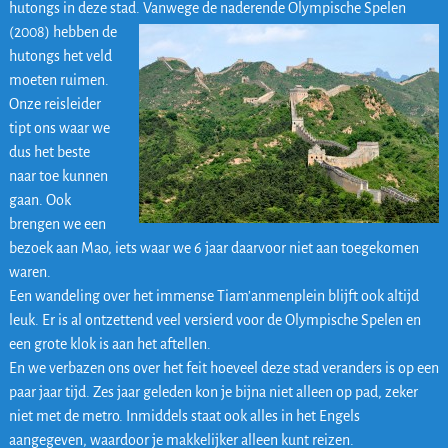
hutongs in deze stad.
Vanwege de naderende Olympische Spelen
(2008) hebben de
hutongs het veld
moeten ruimen.
Onze reisleider
tipt ons waar we
dus het beste
naar toe kunnen
gaan. Ook
brengen we een
bezoek aan Mao, iets waar we 6 jaar daarvoor niet aan toegekomen
waren.
Een wandeling over het immense Tiam’anmenplein blijft ook altijd
leuk. Er is al ontzettend veel versierd voor de Olympische Spelen en
een grote klok is aan het aftellen.
En we verbazen ons over het feit hoeveel deze stad veranders is op een
paar jaar tijd. Zes jaar geleden kon je bijna niet alleen op pad, zeker
niet met de metro. Inmiddels staat ook alles in het Engels
aangegeven, waardoor je makkelijker alleen kunt reizen.