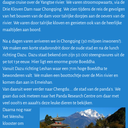
daagse cruise over de Yangtse rivier. We varen stroomopwaarts, via de
Drie Kloven Dam naar Chongqing. We zien tijdens de reis de gevolgen
van het bouwen van de dam voor talrijke dorpjes aan de oevers van de
rivier. We varen door talrijke kloven en genieten ook van de heerlijke
maaltijden aan boord.
Na 4 dagen varen arriveren we in Chongqing (30 miljoen inwoners!).
We maken een korte stadsrondrit door de oude stad en na de lunch
richting Dazu. Dazu staat bekend om zijn 50.000 steengravures uit de
9e tot 13e eeuw. Hier ligt een enorme grote Boeddha.
Vanuit Dazu richting Leshan waar een 71m hoge Boeddha te
bewonderen valt. We maken een boottochtje over de Min rivier en
komen dan aan in Emeishan.
Van daaruit weer verder naar Chengdu…..de stad van de panda’s. We
gaan dus ook meteen naar het Panda Research Centre om daar met
veel oooh’s en aaaah’s deze leuke dieren te bekijken.
Daarna nog naar
het Wenshu
klooster om