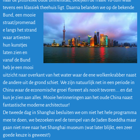
naar de pittoreske oude binnenstad, bekijken de fraaie Yu-tuin waar
tevens een klassiek theehuis ligt. Daarna
belanden we op de bekende
Bund, een mooie
straat/promenad
e langs het strand
waar artiesten
hun kunstjes
laten zien en
vanaf de Bund
heb je een mooi
uitzicht naar overkant van het water waar de ene wolkenkrabber naast
de andere uit de grond schiet. We zijn natuurlijk net in een periode in
China waar de economische groei floreert als nooit tevoren…..en dat
kun je zien aan alles. Mooie herinneringen aan het oude China naast
fantastische moderne architectuur!
De tweede dag in Shanghai besluiten we om niet het hele programma
mee te doen, we bezoeken wel de tempel van de Jaden Boeddha maar
gaan niet mee naar het Shanghai museum (wat later blijkt, een zeer
goede keuze is geweest!)