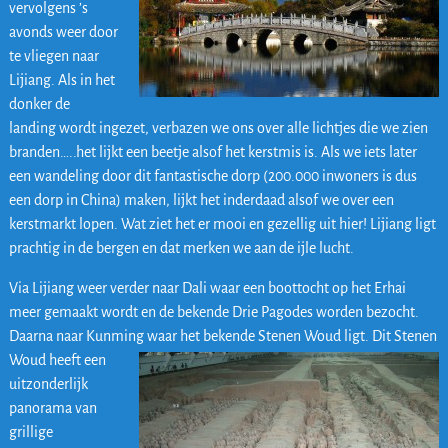
vervolgens ’s
avonds weer door
te vliegen naar
Lijiang. Als in het
donker de
landing wordt ingezet, verbazen we ons over alle lichtjes die we zien
branden…..het lijkt een beetje alsof het kerstmis is. Als we iets later
een wandeling door dit fantastische dorp (200.000 inwoners is dus
een dorp in China) maken, lijkt het inderdaad alsof we over een
kerstmarkt lopen. Wat ziet het er mooi en gezellig uit hier! Lijiang ligt
prachtig in de bergen en dat merken we aan de ijle lucht.
Via Lijiang weer verder naar Dali waar een boottocht op het Erhai
meer gemaakt wordt en de bekende Drie Pagodes worden bezocht.
Daarna naar Kunming waar het bekende Stenen Woud ligt. Dit Stenen
Woud heeft een
uitzonderlijk
panorama van
grillige