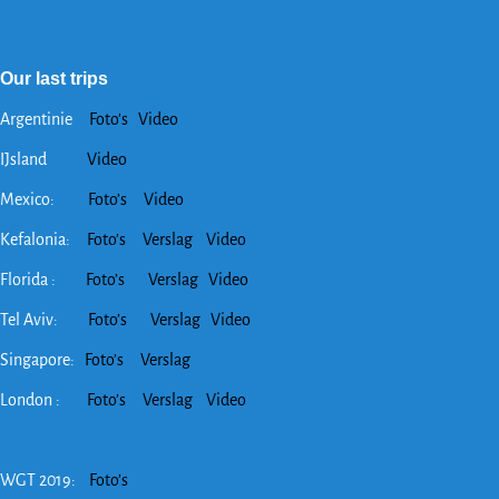
Our last trips
Argentinie
Foto’s
Video
IJsland
Video
Mexico:
Foto’s
Video
Kefalonia:
Foto’s
Verslag
Video
Florida :
Foto’s
Verslag
Video
Tel Aviv:
Foto’s
Verslag
Video
Singapore:
Foto’s
Verslag
London :
Foto’s
Verslag
Video
WGT 2019:
Foto’s