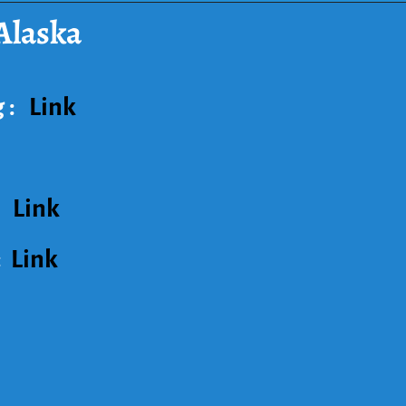
Alaska
g :
Link
:
 :
Link
:
Link