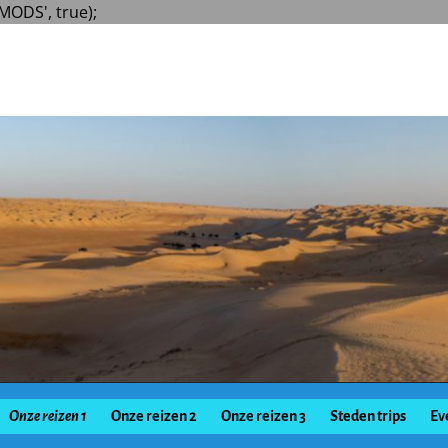
MODS', true);
Onze reizen 1
Onze reizen 2
Onze reizen 3
Steden trips
Ev