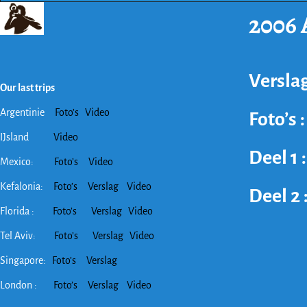
2006 
Versla
Our last trips
Argentinie
Foto’s
Video
Foto’s 
IJsland
Video
Deel 1
Mexico:
Foto’s
Video
Kefalonia:
Foto’s
Verslag
Video
Deel 2 
Florida :
Foto’s
Verslag
Video
Tel Aviv:
Foto’s
Verslag
Video
Singapore:
Foto’s
Verslag
London :
Foto’s
Verslag
Video