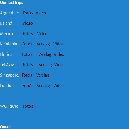
Our last trips
Argentinie
Foto’s
Video
IJsland
Video
Mexico:
Foto’s
Video
Kefalonia:
Foto’s
Verslag
Video
Florida :
Foto’s
Verslag
Video
Tel Aviv:
Foto’s
Verslag
Video
Singapore:
Foto’s
Verslag
London :
Foto’s
Verslag
Video
WGT 2019:
Foto’s
Oman