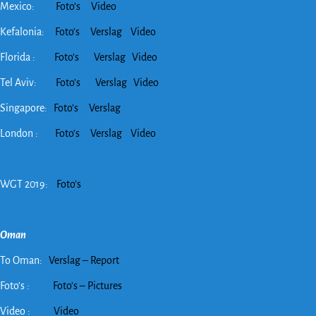
Mexico:
Foto’s
Video
Kefalonia:
Foto’s
Verslag
Video
Florida :
Foto’s
Verslag
Video
Tel Aviv:
Foto’s
Verslag
Video
Singapore:
Foto’s
Verslag
London :
Foto’s
Verslag
Video
WGT 2019:
Foto’s
Oman
To Oman:
Verslag – Report
Foto’s :
Foto’s – Pictures
Video :
Video