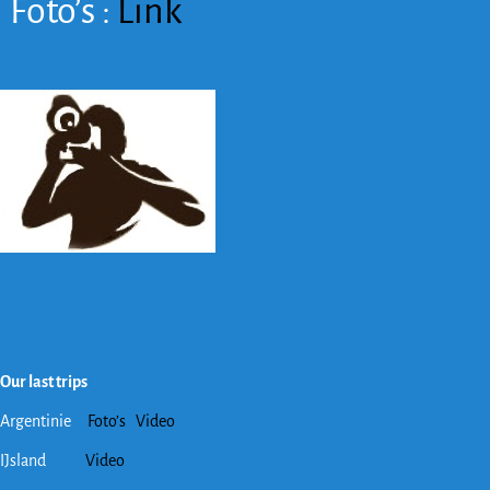
Foto’s :
Link
Our last trips
Argentinie
Foto’s
Video
IJsland
Video