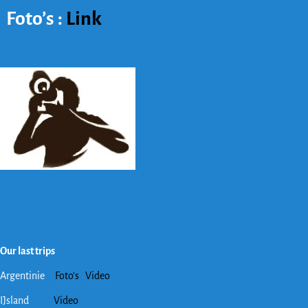
Foto’s :
Link
Our last trips
Argentinie
Foto’s
Video
IJsland
Video