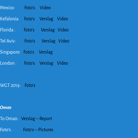
Mexico:
Foto’s
Video
Kefalonia:
Foto’s
Verslag
Video
Florida :
Foto’s
Verslag
Video
Tel Aviv:
Foto’s
Verslag
Video
Singapore:
Foto’s
Verslag
London :
Foto’s
Verslag
Video
WGT 2019:
Foto’s
Oman
To Oman:
Verslag – Report
Foto’s :
Foto’s – Pictures