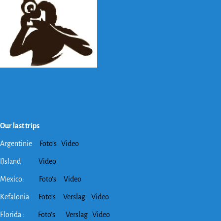
Our last trips
Argentinie
Foto’s
Video
IJsland
Video
Mexico:
Foto’s
Video
Kefalonia:
Foto’s
Verslag
Video
Florida :
Foto’s
Verslag
Video