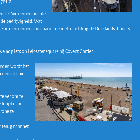
igheid.
Venice. We nemen hier de
 de bedrijvigheid. Wat
lk Farm en nemen van daaruit de metro richting de Docklands: Canary
we nog iets op Leicester square bij Covent Garden.
Londen wordt het
er en ook hier
 te ver om te
e loopt daar
drone te
 terug naar het