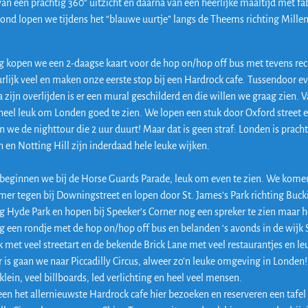
an een prachtig 360° uitzicht en daarna van een heerlijke maaltijd met fa
vond lopen we tijdens het “blauwe uurtje” langs de Theems richting Mil
 kopen we een 2-daagse kaart voor de hop on/hop off bus met tevens re
rlijk veel en maken onze eerste stop bij een Hardrock cafe. Tussendoor 
a zijn overlijden is er een mural geschilderd en die willen we graag zien
heel leuk om Londen goed te zien. We lopen een stuk door Oxford street en
n we de nighttour die 2 uur duurt! Maar dat is geen straf: Londen is prach
 en Notting Hill zijn inderdaad hele leuke wijken.
beginnen we bij de Horse Guards Parade, leuk om even te zien. We kome
r tegen bij Downingstreet en lopen door St. James’s Park richting Buc
ng Hyde Park en hopen bij Speeker’s Corner nog een spreker te zien maar he
een rondje met de hop on/hop off bus en belanden ‘s avonds in de wijk 
k met veel streetart en de bekende Brick Lane met veel restaurantjes en le
r is gaan we naar Piccadilly Circus, alweer zo’n leuke omgeving in Londen!
klein, veel billboards, led verlichting en heel veel mensen.
n het allernieuwste Hardrock cafe hier bezoeken en reserveren een taf