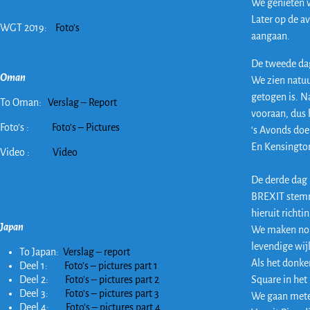
We genieten v
Later op de a
WGT 2019:
Foto’s
aangaan.
De tweede dag
Oman
We zien natuu
getogen is. N
To Oman:
Verslag – Report
vooraan, dus 
Foto’s :
Foto’s – Pictures
‘s Avonds doe
En Kensington
Video :
Video
De derde dag 
BREXIT stemme
hieruit richti
Japan
We maken nog 
levendige wij
To Japan:
Verslag – report
Als het donke
Deel 1:
Foto’s – pictures part 1
Square in het 
Deel 2:
Foto’s – pictures part 2
Deel 3:
Foto’s – pictures part 3
We gaan metee
Deel 4:
Foto’s – pictures part 4