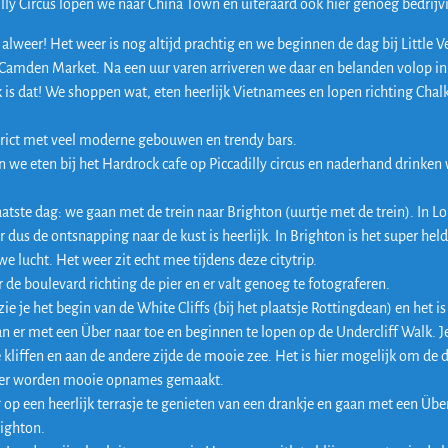
illy Circus lopen we naar China Town en uiteraard ook hier genoeg bedrijv
 alweer! Het weer is nog altijd prachtig en we beginnen de dag bij Little 
 Camden Market. Na een uur varen arriveren we daar en belanden volop in
k is dat! We shoppen wat, eten heerlijk Vietnamees en lopen richting Cha
rict met veel moderne gebouwen en trendy bars.
n we eten bij het Hardrock cafe op Piccadilly circus en naderhand drinken 
aatste dag: we gaan met de trein naar Brighton (uurtje met de trein). In 
dus de ontsnapping naar de kust is heerlijk. In Brighton is het super held
e lucht. Het weer zit echt mee tijdens deze citytrip.
 de boulevard richting de pier en er valt genoeg te fotograferen.
zie je het begin van de White Cliffs (bij het plaatsje Rottingdean) en het is
n er met een Über naar toe en beginnen te lopen op de Undercliff Walk. J
 kliffen en aan de andere zijde de mooie zee. Het is hier mogelijk om de 
 er worden mooie opnames gemaakt.
 op een heerlijk terrasje te genieten van een drankje en gaan met een Über
righton.