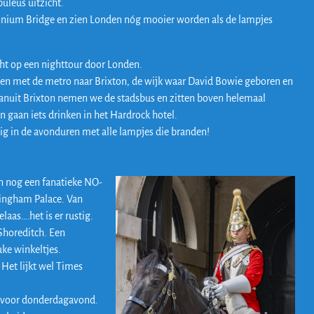
buleus uitzicht.
lennium Bridge en zien Londen nóg mooier worden als de lampjes
cht op een nighttour door Londen.
even met de metro naar Brixton, de wijk waar David Bowie geboren en
. Vanuit Brixton nemen we de stadsbus en zitten boven helemaal
 gaan iets drinken in het Hardrock hotel.
tig in de avonduren met alle lampjes die branden!
n nog een fanatieke NO-
kingham Palace. Van
laas….het is er rustig.
Shoreditch. Een
uke winkeltjes.
 Het lijkt wel Times
el voor donderdagavond.