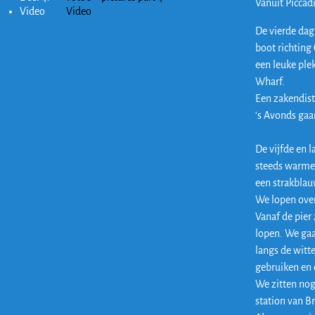
Vanuit Piccad
Video
Video
De vierde dag
boot richting
een leuke ple
Wharf.
Een zakendist
‘s Avonds gaa
De vijfde en l
steeds warmer 
een strakblauw
We lopen over
Vanaf de pier 
lopen. We gaa
langs de witte
gebruiken en
We zitten nog
station van B