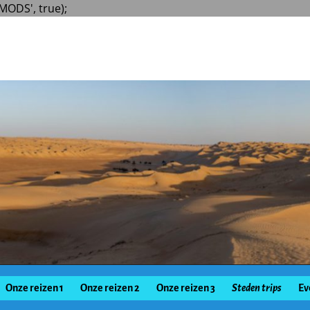
MODS', true);
Onze reizen 1
Onze reizen 2
Onze reizen 3
Steden trips
Ev