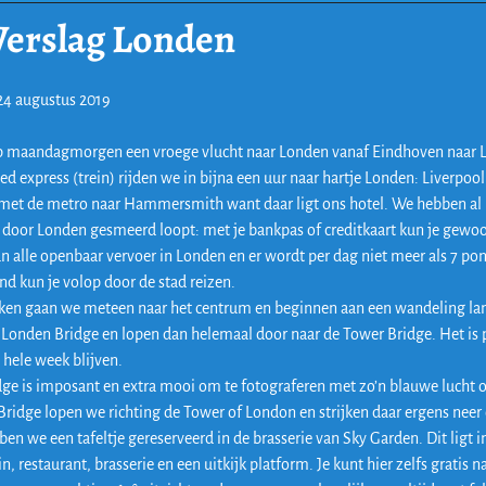
Verslag Londen
24 augustus 2019
 maandagmorgen een vroege vlucht naar Londen vanaf Eindhoven naar 
d express (trein) rijden we in bijna een uur naar hartje Londen: Liverpool 
met de metro naar Hammersmith want daar ligt ons hotel. We hebben al 
n door Londen gesmeerd loopt: met je bankpas of creditkaart kun je gewo
an alle openbaar vervoer in Londen en er wordt per dag niet meer als 7 po
nd kun je volop door de stad reizen.
cken gaan we meteen naar het centrum en beginnen aan een wandeling l
 Londen Bridge en lopen dan helemaal door naar de Tower Bridge. Het is 
e hele week blijven.
ge is imposant en extra mooi om te fotograferen met zo’n blauwe lucht 
Bridge lopen we richting de Tower of London en strijken daar ergens neer 
ben we een tafeltje gereserveerd in de brasserie van Sky Garden. Dit ligt 
n, restaurant, brasserie en een uitkijk platform. Je kunt hier zelfs grati