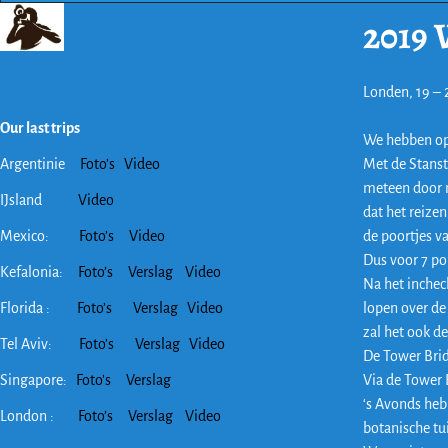
2019 
Londen, 19 – 
Our last trips
We hebben op
Met de Stanste
Argentinie
Foto’s
Video
meteen door 
IJsland
Video
dat het reize
de poortjes v
Mexico:
Foto’s
Video
Dus voor 7 po
Kefalonia:
Foto’s
Verslag
Video
Na het inche
lopen over de
Florida :
Foto’s
Verslag
Video
zal het ook d
Tel Aviv:
Foto’s
Verslag
Video
De Tower Brid
Via de Tower 
Singapore:
Foto’s
Verslag
‘s Avonds heb
London :
Foto’s
Verslag
Video
botanische tui