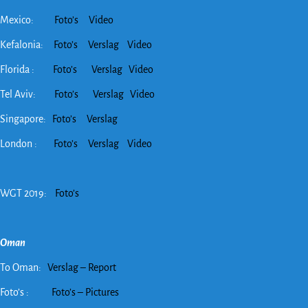
Mexico:
Foto’s
Video
Kefalonia:
Foto’s
Verslag
Video
Florida :
Foto’s
Verslag
Video
Tel Aviv:
Foto’s
Verslag
Video
Singapore:
Foto’s
Verslag
London :
Foto’s
Verslag
Video
WGT 2019:
Foto’s
Oman
To Oman:
Verslag – Report
Foto’s :
Foto’s – Pictures