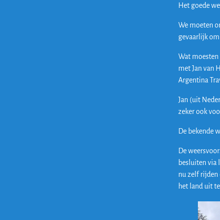
Het goede weer
We moeten om 8
gevaarlijk om 
Wat moesten w
met Jan van He
Argentina Trav
Jan (uit Nede
zeker ook voo
De bekende we
De weersvoors
besluiten via
nu zelf rijde
het land uit 