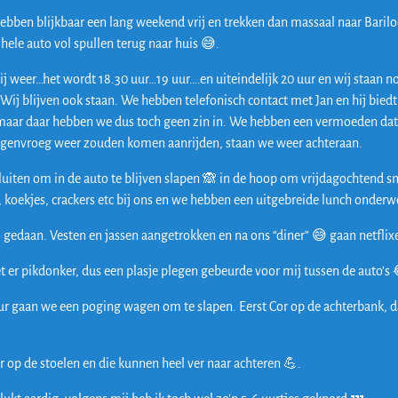
ebben blijkbaar een lang weekend vrij en trekken dan massaal naar Bariloc
hele auto vol spullen terug naar huis 😅.
j weer…het wordt 18.30 uur…19 uur….en uiteindelijk 20 uur en wij staan n
 Wij blijven ook staan. We hebben telefonisch contact met Jan en hij biedt
ar daar hebben we dus toch geen zin in. We hebben een vermoeden dat w
rgenvroeg weer zouden komen aanrijden, staan we weer achteraan.
iten om in de auto te blijven slapen 🙈 in de hoop om vrijdagochtend s
 koekjes, crackers etc bij ons en we hebben een uitgebreide lunch onder
 gedaan. Vesten en jassen aangetrokken en na ons “diner” 😅 gaan netfli
et er pikdonker, dus een plasje plegen gebeurde voor mij tussen de auto’s
r gaan we een poging wagen om te slapen. Eerst Cor op de achterbank, d
 op de stoelen en die kunnen heel ver naar achteren 💪.