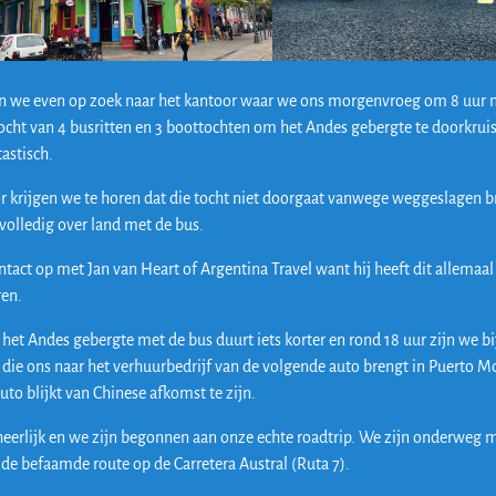
n we even op zoek naar het kantoor waar we ons morgenvroeg om 8 uur m
ocht van 4 busritten en 3 boottochten om het Andes gebergte te doorkrui
astisch.
or krijgen we te horen dat die tocht niet doorgaat vanwege weggeslagen b
 volledig over land met de bus.
act op met Jan van Heart of Argentina Travel want hij heeft dit allemaal 
ren.
 het Andes gebergte met de bus duurt iets korter en rond 18 uur zijn we b
die ons naar het verhuurbedrijf van de volgende auto brengt in Puerto M
uto blijkt van Chinese afkomst te zijn.
 heerlijk en we zijn begonnen aan onze echte roadtrip. We zijn onderweg 
de befaamde route op de Carretera Austral (Ruta 7).