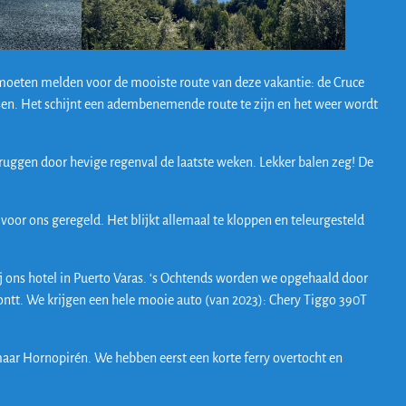
oeten melden voor de mooiste route van deze vakantie: de Cruce
sen. Het schijnt een adembenemende route te zijn en het weer wordt
ruggen door hevige regenval de laatste weken. Lekker balen zeg! De
voor ons geregeld. Het blijkt allemaal te kloppen en teleurgesteld
ij ons hotel in Puerto Varas. ‘s Ochtends worden we opgehaald door
ontt. We krijgen een hele mooie auto (van 2023): Chery Tiggo 390T
maar Hornopirén. We hebben eerst een korte ferry overtocht en