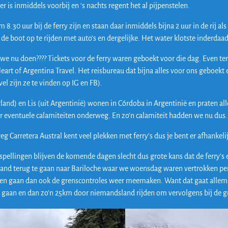
 is inmiddels voorbij en ‘s nachts regent het al pijpenstelen.
.30 uur bij de ferry zijn en staan daar inmiddels bijna 2 uur in de rij al
de boot op te rijden met auto’s en dergelijke. Het water klotste inderdaa
e nu doen???? Tickets voor de ferry waren geboekt voor die dag. Even te
art of Argentina Travel. Het reisbureau dat bijna alles voor ons geboekt e
el zijn ze te vinden op IG en FB).
rland) en Lis (uit Argentinië) wonen in Córdoba in Argentinië en praten a
r eventuele calamiteiten onderweg. En zo’n calamiteit hadden we nu dus
g Carretera Austral kent veel plekken met ferry’s dus je bent er afhankel
pellingen blijven de komende dagen slecht dus grote kans dat de ferry’s 
 land terug te gaan naar Bariloche waar we woensdag waren vertrokken pe
n en gaan dan ook de grenscontroles weer meemaken. Want dat gaat allema
te gaan en dan zo’n 25km door niemandsland rijden om vervolgens bij de 