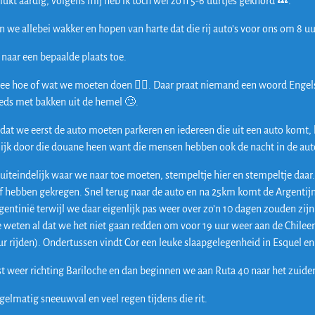
lukt aardig, volgens mij heb ik toch wel zo’n 5-6 uurtjes geknord 💤.
jn we allebei wakker en hopen van harte dat die rij auto’s voor ons om 8
 naar een bepaalde plaats toe.
ee hoe of wat we moeten doen 🤷‍♀️. Daar praat niemand een woord Engels e
eds met bakken uit de hemel 🙄.
dat we eerst de auto moeten parkeren en iedereen die uit een auto komt, b
ijk door die douane heen want die mensen hebben ook de nacht in de au
uiteindelijk waar we naar toe moeten, stempeltje hier en stempeltje daar.
f hebben gekregen. Snel terug naar de auto en na 25km komt de Argentijnse
gentinië terwijl we daar eigenlijk pas weer over zo’n 10 dagen zouden zijn
 weten al dat we het niet gaan redden om voor 19 uur weer aan de Chileen
r rijden). Ondertussen vindt Cor een leuke slaapgelegenheid in Esquel 
st weer richting Bariloche en dan beginnen we aan Ruta 40 naar het zuide
elmatig sneeuwval en veel regen tijdens die rit.