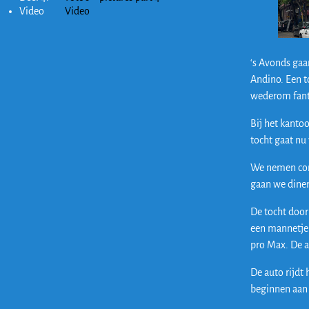
Video
Video
‘s Avonds gaa
Andino. Een t
wederom fant
Bij het kanto
tocht gaat nu
We nemen cont
gaan we dine
De tocht door
een mannetje 
pro Max. De a
De auto rijdt
beginnen aan 