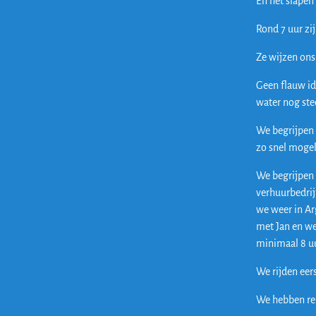
En het slapen 
Rond 7 uur zi
Ze wijzen ons
Geen flauw id
water nog ste
We begrijpen 
zo snel mogel
We begrijpen 
verhuurbedrij
we weer in Ar
met Jan en we
minimaal 8 uu
We rijden eer
We hebben reg