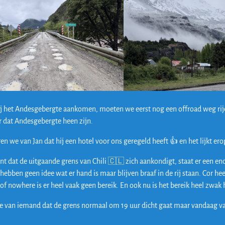
j het Andesgebergte aankomen, moeten we eerst nog een offroad weg rij
r dat Andesgebergte heen zijn.
en we van Jan dat hij een hotel voor ons geregeld heeft 👍 en het lijkt er
 dat de uitgaande grens van Chili 🇨🇱 zich aankondigt, staat er een enor
 hebben geen idee wat er hand is maar blijven braaf in de rij staan. Cor 
of nowhere is er heel vaak geen bereik. En ook nu is het bereik heel zwak 
e van iemand dat de grens normaal om 19 uur dicht gaat maar vandaag v