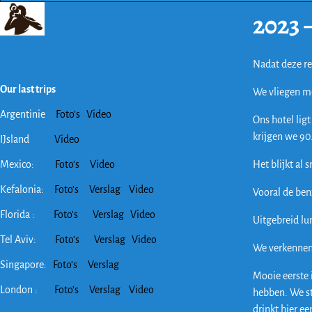
2023 
Nadat deze re
Our last trips
We vliegen m
Argentinie
Foto’s
Video
Ons hotel ligt
krijgen we 90
IJsland
Video
Het blijkt al 
Mexico:
Foto’s
Video
Kefalonia:
Foto’s
Verslag
Video
Vooral de benz
Florida :
Foto’s
Verslag
Video
Uitgebreid lu
Tel Aviv:
Foto’s
Verslag
Video
We verkennen 
Singapore:
Foto’s
Verslag
Mooie eerste 
London :
Foto’s
Verslag
Video
hebben. We st
drinkt hier ee