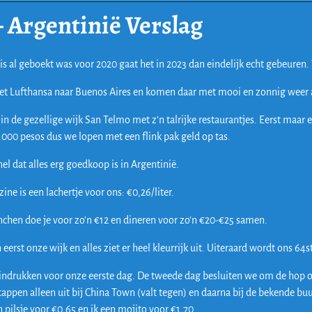
– Argentinië Verslag
is al geboekt was voor 2020 gaat het in 2023 dan eindelijk echt gebeuren.
et Lufthansa naar Buenos Aires en komen daar met mooi en zonnig weer
 in de gezellige wijk San Telmo met z’n talrijke restaurantjes. Eerst maar
.000 pesos dus we lopen met een flink pak geld op tas.
snel dat alles erg goedkoop is in Argentinië.
ine is een lachertje voor ons: €0,26/liter.
nchen doe je voor zo’n €12 en dineren voor zo’n €20-€25 samen.
eerst onze wijk en alles ziet er heel kleurrijk uit. Uiteraard wordt ons 6
indrukken voor onze eerste dag. De tweede dag besluiten we om de hop on
appen alleen uit bij China Town (valt tegen) en daarna bij de bekende buu
n pilsje voor €0,65 en ik een mojito voor €1,70.