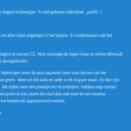
 uur begint te bewegen. En dat gebeurt inderdaad….yeahh…!
n alles staat uitgelegd in het Spaans. En ondertussen valt het
egint te rennen 🏃‍♀️. Niet vanwege de regen maar ze willen allemaal
to doorgebracht.
 Iedere keer weer de auto papieren laten zien die we van het
 grens. Weer uit die auto en wéér in de rij gaan staan. En dan zijn
. We rijden naar een plaatsje om te ontbijten, hebben nog contact
se grens te zijn (want die sluit dan ook weer en we moeten
en we boeken dit appartement meteen.
n.