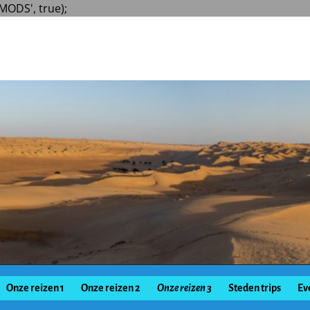
MODS', true);
Onze reizen 1
Onze reizen 2
Onze reizen 3
Steden trips
Ev