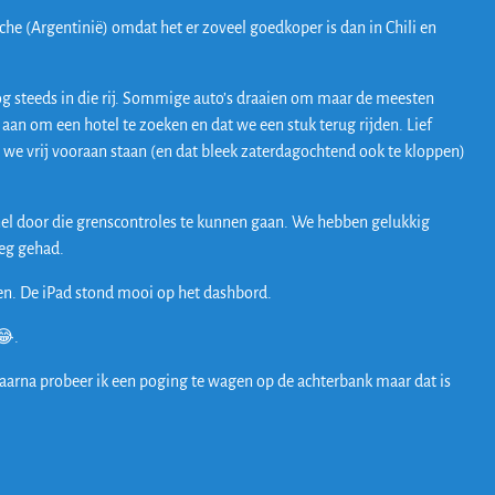
he (Argentinië) omdat het er zoveel goedkoper is dan in Chili en
og steeds in die rij. Sommige auto’s draaien om maar de meesten
 aan om een hotel te zoeken en dat we een stuk terug rijden. Lief
e vrij vooraan staan (en dat bleek zaterdagochtend ook te kloppen)
nel door die grenscontroles te kunnen gaan. We hebben gelukkig
weg gehad.
xen. De iPad stond mooi op het dashbord.
 😂.
aarna probeer ik een poging te wagen op de achterbank maar dat is