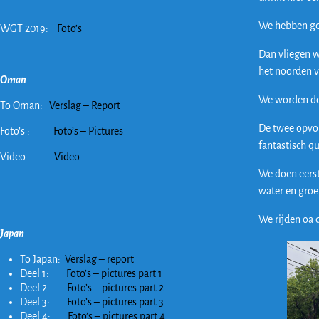
We hebben gee
WGT 2019:
Foto’s
Dan vliegen w
het noorden 
Oman
We worden de
To Oman:
Verslag – Report
De twee opvol
Foto’s :
Foto’s – Pictures
fantastisch q
Video :
Video
We doen eerst
water en groe
We rijden oa 
Japan
To Japan:
Verslag – report
Deel 1:
Foto’s – pictures part 1
Deel 2:
Foto’s – pictures part 2
Deel 3:
Foto’s – pictures part 3
Deel 4:
Foto’s – pictures part 4