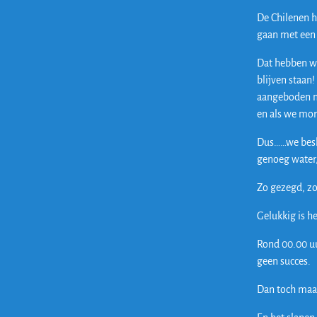
De Chilenen h
gaan met een 
Dat hebben wi
blijven staan!
aangeboden ma
en als we mo
Dus……we beslu
genoeg water,
Zo gezegd, zo
Gelukkig is h
Rond 00.00 uu
geen succes.
Dan toch maar